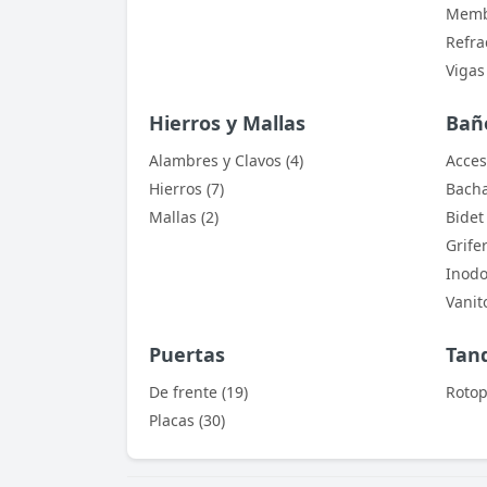
Membr
Refrac
Vigas
Hierros y Mallas
Bañ
Alambres y Clavos (4)
Acces
Hierros (7)
Bacha
Mallas (2)
Bidet 
Grife
Inodo
Vanito
Puertas
Tan
De frente (19)
Rotop
Placas (30)