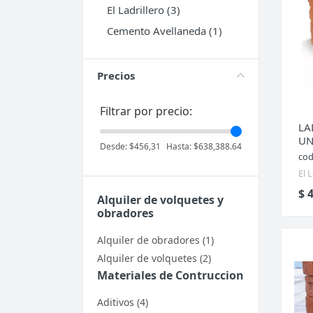
El Ladrillero (3)
Cocina
Cemento Avellaneda (1)
Electrodomésticos
Puertas
Precios
Tanques de Agua
Filtrar por precio:
LA
UN
Desde:
$456,31
Hasta:
$638,388.64
cod
El 
$ 
Alquiler de volquetes y
obradores
Alquiler de obradores (1)
Alquiler de volquetes (2)
Materiales de Contruccion
Aditivos (4)