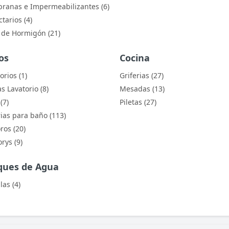
anas e Impermeabilizantes (6)
tarios (4)
 de Hormigón (21)
os
Cocina
orios (1)
Griferias (27)
s Lavatorio (8)
Mesadas (13)
(7)
Piletas (27)
rias para baño (113)
ros (20)
rys (9)
ques de Agua
las (4)