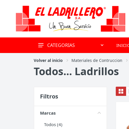
CATEGORIAS
INICI
OFERTAS
Volver al inicio
Materiales de Contruccion
Todos... Ladrillos
Alquiler de volquetes y
obradores
Materiales de Contruccion
Revestimientos
Filtros
Herramientas
Marcas
Hierros y Mallas
Todos (4)
Baños