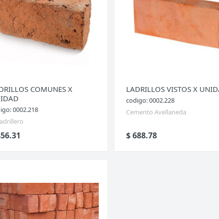
DRILLOS COMUNES X
LADRILLOS VISTOS X UNID
IDAD
codigo: 0002.228
igo: 0002.218
Cemento Avellaneda
Ladrillero
456.31
$ 688.78