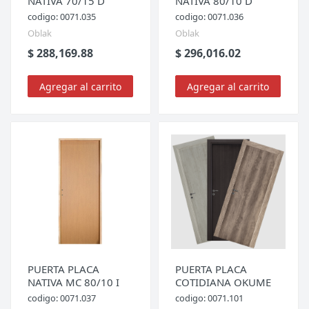
NATIVA 70/15 D
NATIVA 80/10 D
codigo: 0071.035
codigo: 0071.036
Oblak
Oblak
$ 288,169.88
$ 296,016.02
Agregar al carrito
Agregar al carrito
PUERTA PLACA
PUERTA PLACA
NATIVA MC 80/10 I
COTIDIANA OKUME
codigo: 0071.037
codigo: 0071.101